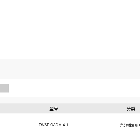
型号
分类
FWSF-OADM-4-1
光分插复用