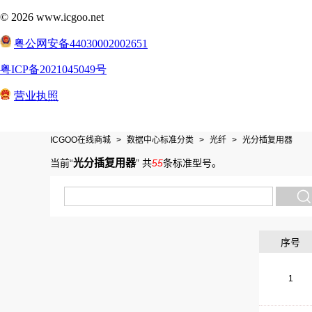
ICGOO在线商城
>
数据中心标准分类
>
光纤
>
光分插复用器
光分插复用器
当前“
”
共
55
条标准型号
。
序号
1