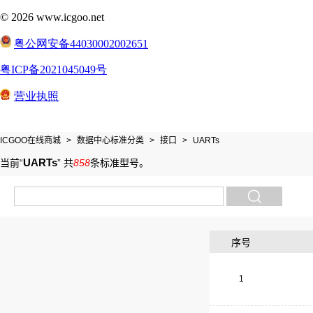
ICGOO在线商城
>
数据中心标准分类
>
接口
>
UARTs
UARTs
当前“
”
共
858
条标准型号
。
序号
1