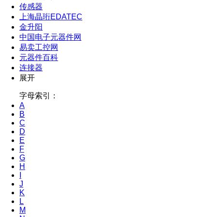
传感器
上海晶珩EDATEC
金升阳
中国电子元器件网
易卖工控网
元器件百科
连接器
展开
字母索引：
A
B
C
D
E
F
G
H
I
J
K
L
M