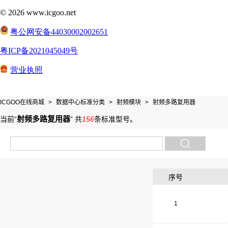
ICGOO在线商城
>
数据中心标准分类
>
射频模块
>
射频多路复用器
射频多路复用器
当前“
”
共
156
条标准型号
。
序号
1