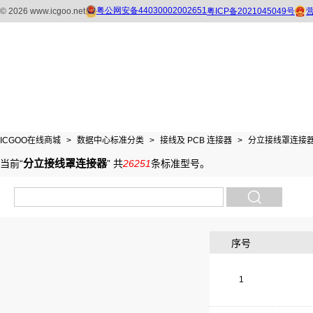
ICGOO在线商城
>
数据中心标准分类
>
接线及 PCB 连接器
>
分立接线罩连接
分立接线罩连接器
当前“
”
共
26251
条标准型号
。
序号
1