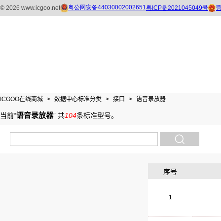
ICGOO在线商城
>
数据中心标准分类
>
接口
>
语音录放器
语音录放器
当前“
”
共
104
条标准型号
。
序号
1