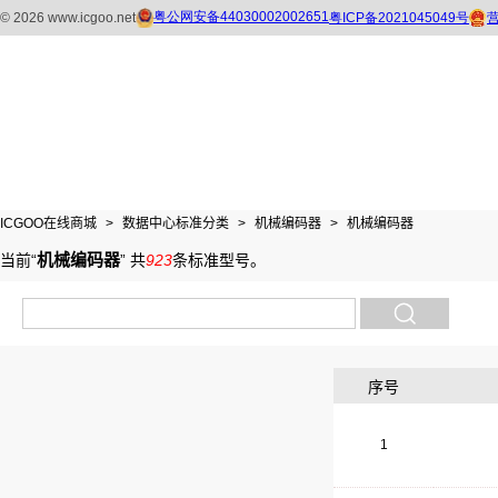
ICGOO在线商城
>
数据中心标准分类
>
机械编码器
>
机械编码器
机械编码器
当前“
”
共
923
条标准型号
。
序号
1