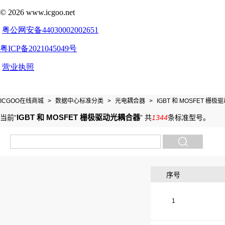
ICGOO在线商城
>
数据中心标准分类
>
光电耦合器
>
IGBT 和 MOSFET 栅
IGBT 和 MOSFET 栅极驱动光耦合器
当前“
”
共
1344
条标准型号
。
序号
1