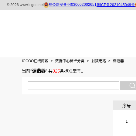
ICGOO在线商城
>
数据中心标准分类
>
射频电路
>
调谐器
调谐器
当前“
”
共
325
条标准型号
。
序号
1