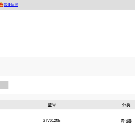
型号
分类
STV6120B
调谐器