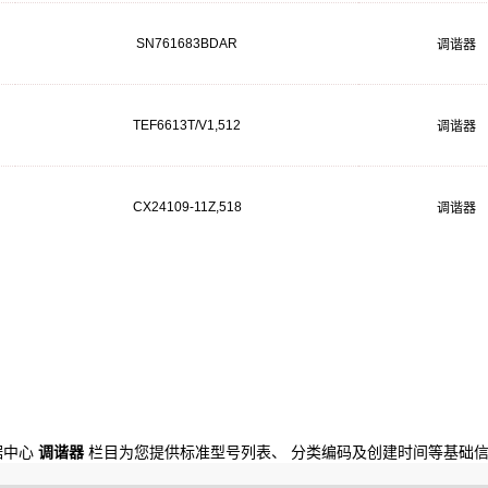
SN761683BDAR
调谐器
TEF6613T/V1,512
调谐器
CX24109-11Z,518
调谐器
数据中心
调谐器
栏目为您提供标准型号列表、 分类编码及创建时间等基础