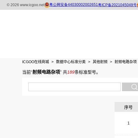
ICGOO在线商城
>
数据中心标准分类
>
其他射频
>
射频电路杂项
射频电路杂项
当前“
”
共
189
条标准型号
。
序号
1