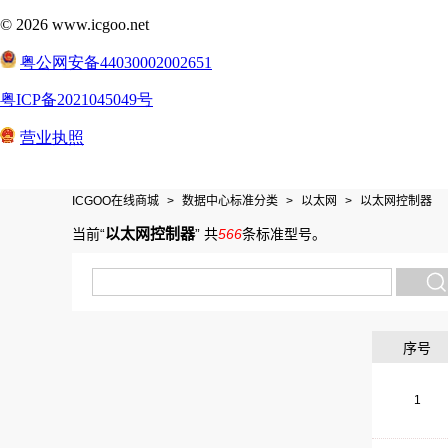
ICGOO在线商城
>
数据中心标准分类
>
以太网
>
以太网控制器
以太网控制器
当前“
”
共
566
条标准型号
。
序号
1