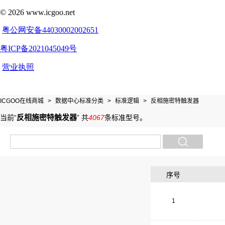
ICGOO在线商城
>
数据中心标准分类
>
标准逻辑
>
反相施密特触发器
反相施密特触发器
当前“
”
共
4067
条标准型号
。
序号
1