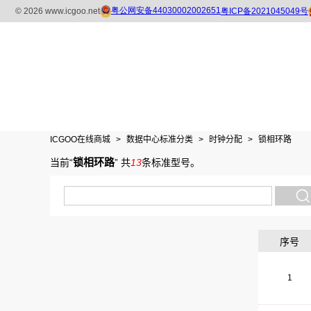
ICGOO在线商城
>
数据中心标准分类
>
时钟分配
>
锁相环路
锁相环路
当前“
”
共
13
条标准型号
。
序号
1