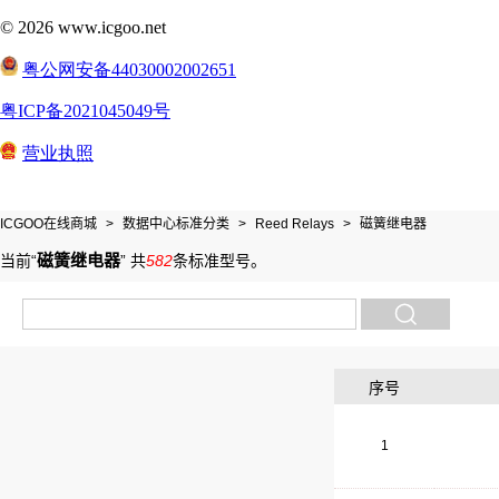
ICGOO在线商城
>
数据中心标准分类
>
Reed Relays
>
磁簧继电器
磁簧继电器
当前“
”
共
582
条标准型号
。
序号
1