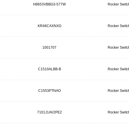
H8653VBBG3-577W
Rocker Switc
KR46CAXNXG
Rocker Switc
1001707
Rocker Switc
C1510ALBB-B
Rocker Switc
C1553PTNAO
Rocker Switc
7101J1AV2PE2
Rocker Switc