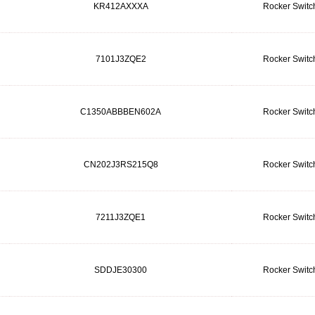
KR412AXXXA
Rocker Switc
7101J3ZQE2
Rocker Switc
C1350ABBBEN602A
Rocker Switc
CN202J3RS215Q8
Rocker Switc
7211J3ZQE1
Rocker Switc
SDDJE30300
Rocker Switc