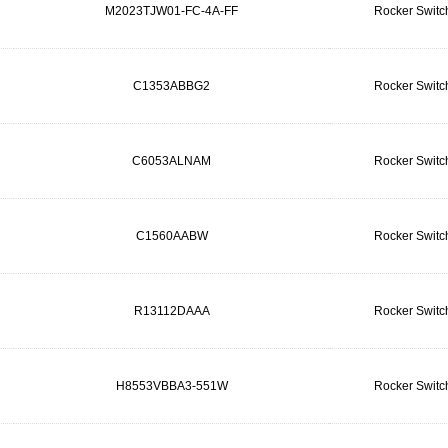
M2023TJW01-FC-4A-FF
Rocker Switc
C1353ABBG2
Rocker Switc
C6053ALNAM
Rocker Switc
C1560AABW
Rocker Switc
R13112DAAA
Rocker Switc
H8553VBBA3-551W
Rocker Switc