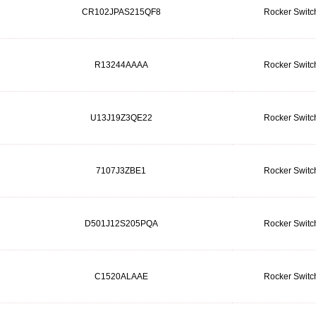
CR102JPAS215QF8
Rocker Switc
R13244AAAA
Rocker Switc
U13J19Z3QE22
Rocker Switc
7107J3ZBE1
Rocker Switc
D501J12S205PQA
Rocker Switc
C1520ALAAE
Rocker Switc