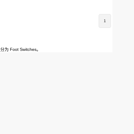
1
oot Switches。