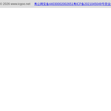
粤公网安备44030002002651
粤ICP备2021045049号
营业
©
2026
www.icgoo.net