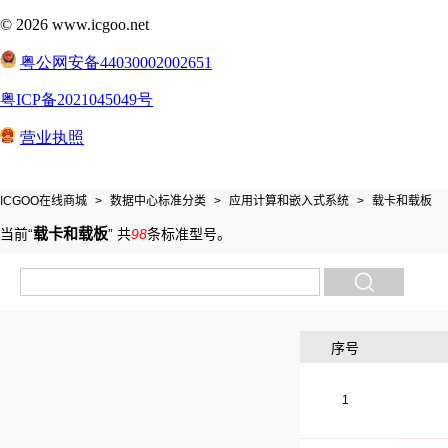
ICGOO在线商城
>
数据中心标准分类
>
应用计算和嵌入式系统
>
载卡和载板
载卡和载板
当前“
”
共
98
条标准型号
。
序号
1