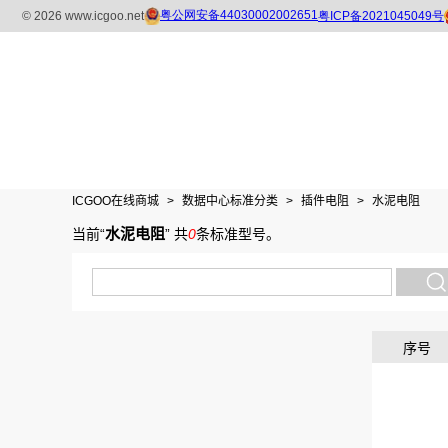
ICGOO在线商城
>
数据中心标准分类
>
插件电阻
>
水泥电阻
水泥电阻
当前“
”
共
0
条标准型号
。
序号