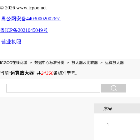
ICGOO在线商城
>
数据中心标准分类
>
放大器及比较器
>
运算放大器
运算放大器
当前“
”
共
24350
条标准型号
。
序号
1