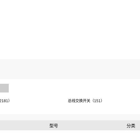
181）
总线交换开关（151）
型号
分类