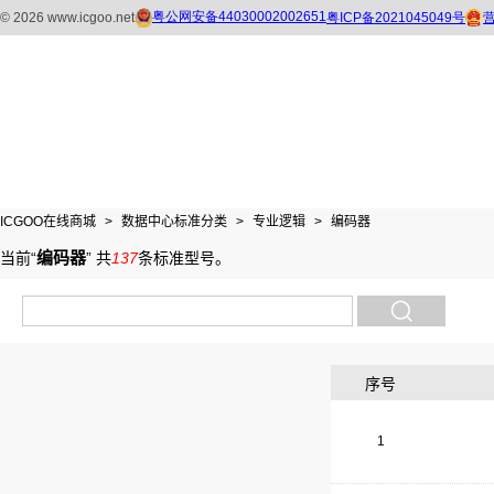
ICGOO在线商城
>
数据中心标准分类
>
专业逻辑
>
编码器
编码器
当前“
”
共
137
条标准型号
。
序号
1