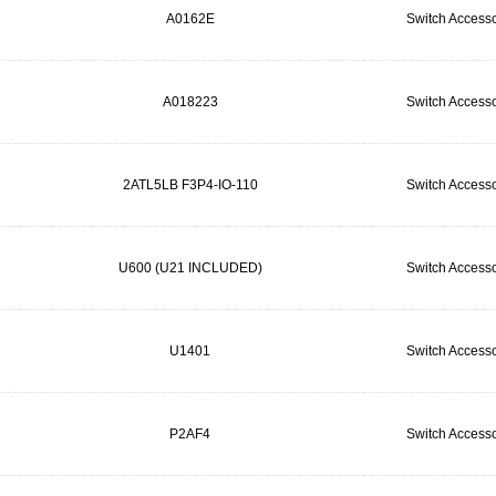
A0162E
Switch Accesso
A018223
Switch Accesso
2ATL5LB F3P4-IO-110
Switch Accesso
U600 (U21 INCLUDED)
Switch Accesso
U1401
Switch Accesso
P2AF4
Switch Accesso