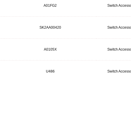
A01FG2
Switch Accesso
SK2AA00420
Switch Accesso
A0105X
Switch Accesso
U486
Switch Accesso