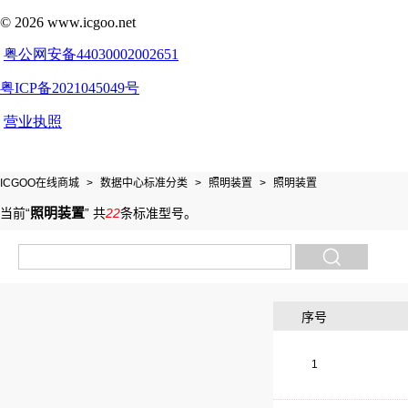
ICGOO在线商城
>
数据中心标准分类
>
照明装置
>
照明装置
照明装置
当前“
”
共
22
条标准型号
。
序号
1