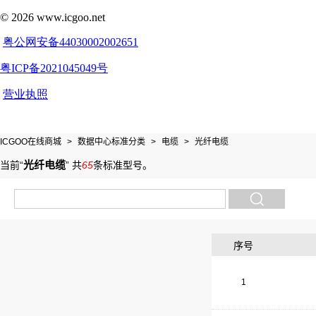
ICGOO在线商城
>
数据中心标准分类
>
电缆
>
光纤电缆
光纤电缆
当前“
”
共
65
条标准型号
。
序号
1