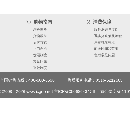
购物指南
消费保障
怎样询价
服务承诺与质保
货物跟踪
退换货政策及流程
支付方式
运费收取标准
上门自提
配送时间和范围
发票制度
售后常见问题
常见问题
退款制度
全国销售热线：400-660-6568
售后服务电话：0316-5212509
©2009 -
2026
www.icgoo.net
京ICP备05069643号-8
京公网安备 1101