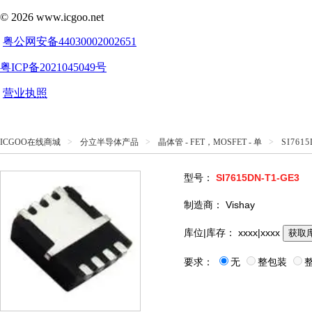
ICGOO在线商城
>
分立半导体产品
>
晶体管 - FET，MOSFET - 单
>
SI761
型号：
SI7615DN-T1-GE3
制造商：
Vishay
库位|库存：
xxxx|xxxx
获取
要求：
无
整包装