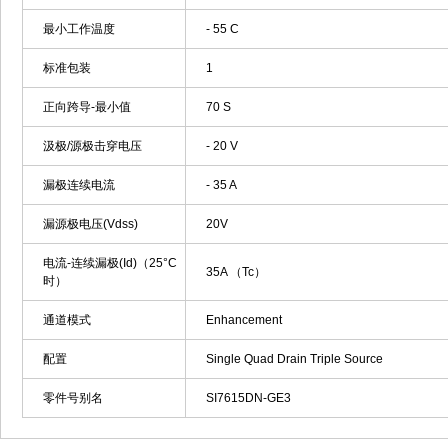
最小工作温度
- 55 C
标准包装
1
正向跨导-最小值
70 S
汲极/源极击穿电压
- 20 V
漏极连续电流
- 35 A
漏源极电压(Vdss)
20V
电流-连续漏极(Id)（25°C
35A （Tc）
时）
通道模式
Enhancement
配置
Single Quad Drain Triple Source
零件号别名
SI7615DN-GE3