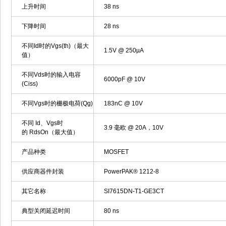
上升时间
38 ns
下降时间
28 ns
不同Id时的Vgs(th)（最大
1.5V @ 250µA
值）
不同Vds时的输入电容
6000pF @ 10V
(Ciss)
不同Vgs时的栅极电荷(Qg)
183nC @ 10V
不同 Id、Vgs时
3.9 毫欧 @ 20A，10V
的 RdsOn（最大值）
产品种类
MOSFET
供应商器件封装
PowerPAK® 1212-8
其它名称
SI7615DN-T1-GE3CT
典型关闭延迟时间
80 ns