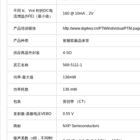
不同 Ic、Vce 时的DC电
160 @ 10mA，2V
流增益(hFE)（最小值）
产品培训模块
http://www.digikey.cn/PTM/IndividualPTM.p
产品种类
射频双极晶体管
供应商器件封装
4-SO
其它名称
568-5111-1
功率-最大值
136mW
功率耗散
136 mW
包装
剪切带 （CT）
发射极-基极电压VEBO
0.55 V
商标
NXP Semiconductors
噪声系数（dB，不同f时