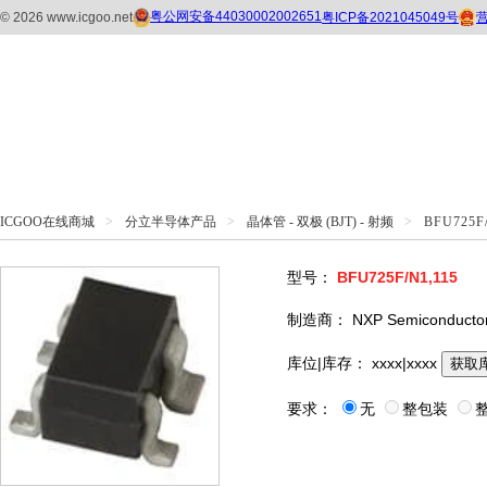
ICGOO在线商城
>
分立半导体产品
>
晶体管 - 双极 (BJT) - 射频
>
BFU725F
型号：
BFU725F/N1,115
制造商：
NXP Semiconducto
库位|库存：
xxxx|xxxx
获取
要求：
无
整包装