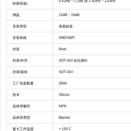
0.42dB ~ 1.1dB @ 1.5GHz ~ 12GHz
的典型值）
增益
10dB ~ 24dB
安装类型
表面贴装
安装风格
SMD/SMT
封装
Reel
封装/外壳
SOT-343 反向插针
封装/箱体
SOT-343
工厂包装数量
3000
技术
Silicon
晶体管极性
NPN
晶体管类型
Bipolar
最大工作温度
+ 150 C