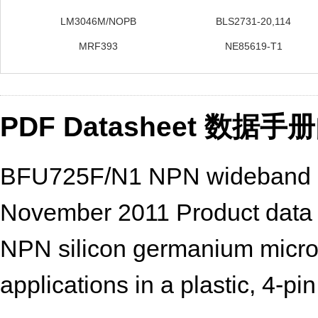
LM3046M/NOPB
BLS2731-20,114
MRF393
NE85619-T1
PDF Datasheet 数据
BFU725F/N1 NPN wideband si
November 2011 Product data sh
NPN silicon germanium microw
applications in a plastic, 4