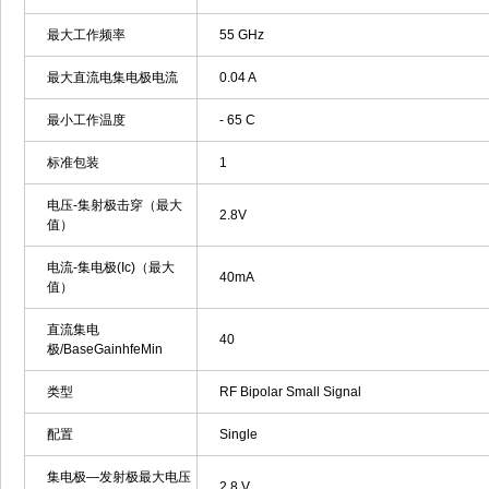
最大工作频率
55 GHz
最大直流电集电极电流
0.04 A
最小工作温度
- 65 C
标准包装
1
电压-集射极击穿（最大
2.8V
值）
电流-集电极(Ic)（最大
40mA
值）
直流集电
40
极/BaseGainhfeMin
类型
RF Bipolar Small Signal
配置
Single
集电极—发射极最大电压
2.8 V