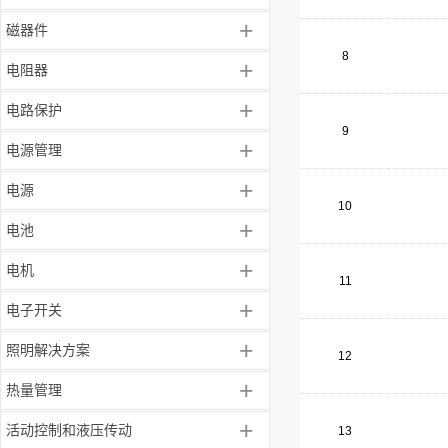
+
磁器件
8
+
电阻器
+
电路保护
9
+
电源管理
+
电源
10
+
电池
+
电机
11
+
电子开关
+
照明解决方案
12
+
热量管理
+
活动控制和液压传动
13