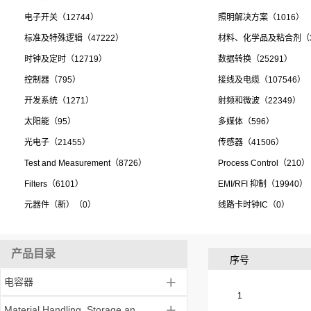
电子开关（12744）
照明解决方案（1016）
标准及特殊逻辑（47222）
材料、化学品及粘合剂（3
时钟及定时（12719）
数据转换（25291）
控制器（795）
接线及电缆（107546）
开发系统（1271）
射频和微波（22349）
太阳能（95）
多媒体（596）
光电子（21455）
传感器（41506）
Test and Measurement（8726）
Process Control（210）
Filters（6101）
EMI/RFI 抑制（19940）
元器件（新）（0）
线路卡时钟IC（0）
产品目录
序号
+
电容器
1
+
Material Handling, Storage an...