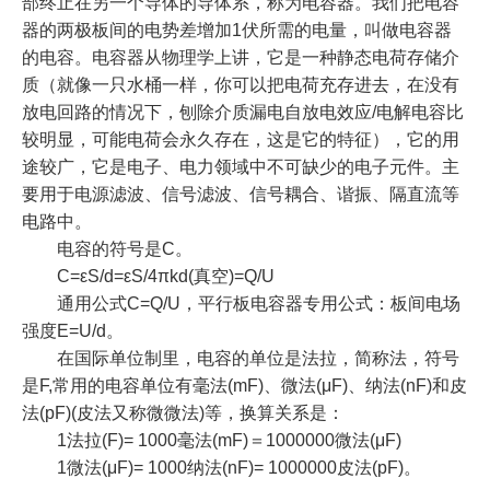
部终止在另一个导体的导体系，称为电容器。我们把电容
器的两极板间的电势差增加1伏所需的电量，叫做电容器
的电容。电容器从物理学上讲，它是一种静态电荷存储介
质（就像一只水桶一样，你可以把电荷充存进去，在没有
放电回路的情况下，刨除介质漏电自放电效应/电解电容比
较明显，可能电荷会永久存在，这是它的特征），它的用
途较广，它是电子、电力领域中不可缺少的电子元件。主
要用于电源滤波、信号滤波、信号耦合、谐振、隔直流等
电路中。
电容的符号是C。
C=εS/d=εS/4πkd(真空)=Q/U
通用公式C=Q/U，平行板电容器专用公式：板间电场
强度E=U/d。
在国际单位制里，电容的单位是法拉，简称法，符号
是F,常用的电容单位有毫法(mF)、微法(μF)、纳法(nF)和皮
法(pF)(皮法又称微微法)等，换算关系是：
1法拉(F)= 1000毫法(mF)＝1000000微法(μF)
1微法(μF)= 1000纳法(nF)= 1000000皮法(pF)。