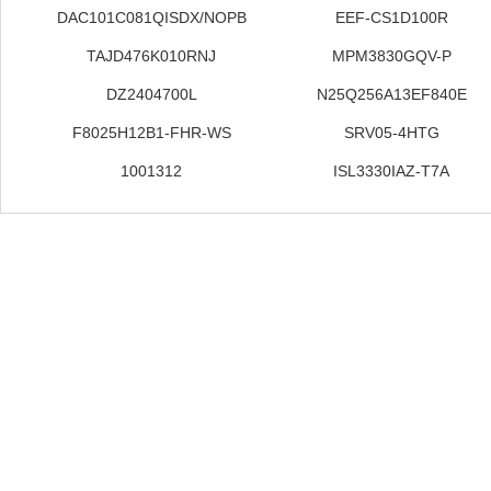
DAC101C081QISDX/NOPB
EEF-CS1D100R
TAJD476K010RNJ
MPM3830GQV-P
DZ2404700L
N25Q256A13EF840E
F8025H12B1-FHR-WS
SRV05-4HTG
1001312
ISL3330IAZ-T7A