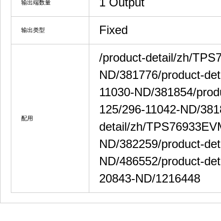
1 Output
输出端数量
Fixed
输出类型
/product-detail/zh/TP
ND/381776/product-de
11030-ND/381854/prod
125/296-11042-ND/381
配用
detail/zh/TPS76933EV
ND/382259/product-de
ND/486552/product-de
20843-ND/1216448