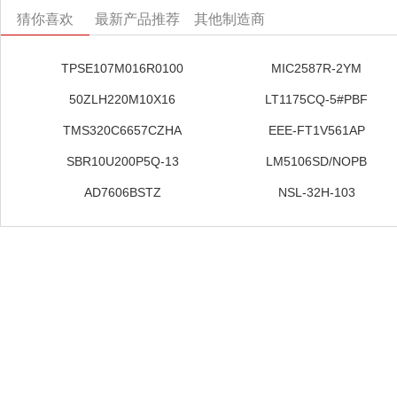
猜你喜欢
最新产品推荐
其他制造商
TPSE107M016R0100
MIC2587R-2YM
50ZLH220M10X16
LT1175CQ-5#PBF
TMS320C6657CZHA
EEE-FT1V561AP
SBR10U200P5Q-13
LM5106SD/NOPB
AD7606BSTZ
NSL-32H-103