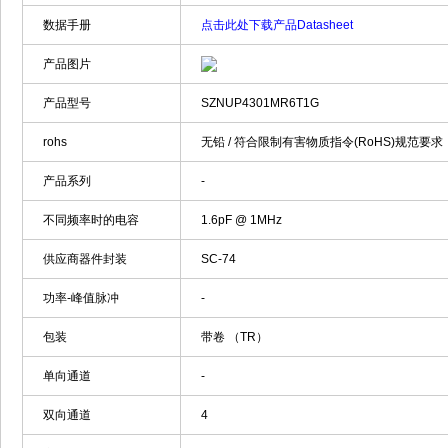
数据手册
点击此处下载产品Datasheet
产品图片
产品型号
SZNUP4301MR6T1G
rohs
无铅 / 符合限制有害物质指令(RoHS)规范要求
产品系列
-
不同频率时的电容
1.6pF @ 1MHz
供应商器件封装
SC-74
功率-峰值脉冲
-
包装
带卷 （TR）
单向通道
-
双向通道
4