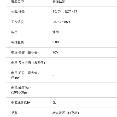
安装类型
表面贴装
封装/外壳
SC-74，SOT-457
工作温度
-40°C ~ 85°C
应用
通用
标准包装
3,000
电压-击穿（最小值）
70V
电压-反向关态（典型值）
-
电压-箝位（最大值）
-
@Ipp
电流-峰值脉冲
-
(10/1000µs)
电源线路保护
无
类型
转向装置（轨至轨）