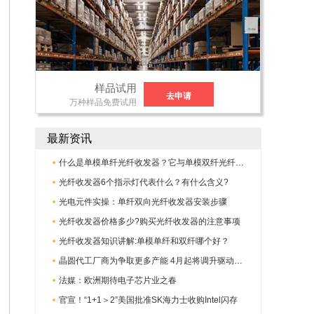
样品试用
去申请
万种样品免费试用
最新资讯
什么是单模单纤光纤收发器？它与单模双纤光纤收发器有何不同?
光纤收发器6个指示灯代表什么？有什么含义?
光电元件实操：单纤双向光纤收发器安装步骤
光纤收发器价格多少?购买光纤收发器的注意事项
光纤收发器知识讲解:单模单纤和双纤哪个好？
晶圆代工厂商为争取更多产能 4月起将调升驱动IC代工报价
法媒：欧洲期待电子芯片业之春
官宣！“1+1＞2”美国批准SK海力士收购Intel闪存