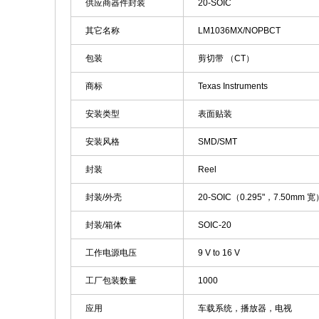
供应商器件封装
20-SOIC
其它名称
LM1036MX/NOPBCT
包装
剪切带 （CT）
商标
Texas Instruments
安装类型
表面贴装
安装风格
SMD/SMT
封装
Reel
封装/外壳
20-SOIC（0.295"，7.50mm 宽
封装/箱体
SOIC-20
工作电源电压
9 V to 16 V
工厂包装数量
1000
应用
车载系统，播放器，电视