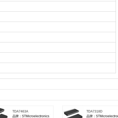
TDA7463A
TDA7318D
品牌：STMicroelectronics
品牌：STMicroelectron