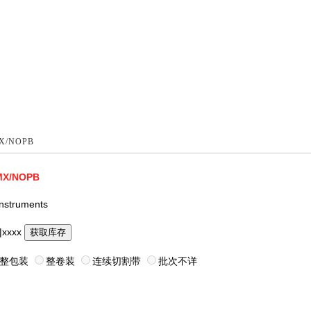
X/NOPB
MX/NOPB
Instruments
|xxxx
获取库存
整包装
整卷装
连续切割带
批次不详