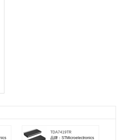
TDA7419TR
ics
品牌：STMicroelectronics