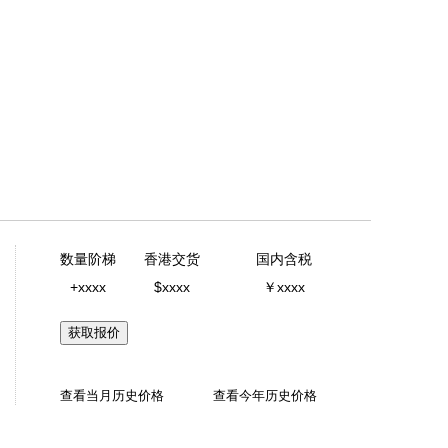
数量阶梯
香港交货
国内含税
+xxxx
$xxxx
￥xxxx
获取报价
查看当月历史价格
查看今年历史价格