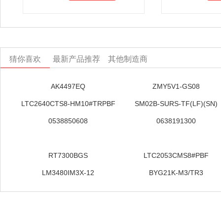
猜你喜欢
最新产品推荐
其他制造商
AK4497EQ
ZMY5V1-GS08
LTC2640CTS8-HM10#TRPBF
SM02B-SURS-TF(LF)(SN)
0538850608
0638191300
RT7300BGS
LTC2053CMS8#PBF
LM3480IM3X-12
BYG21K-M3/TR3