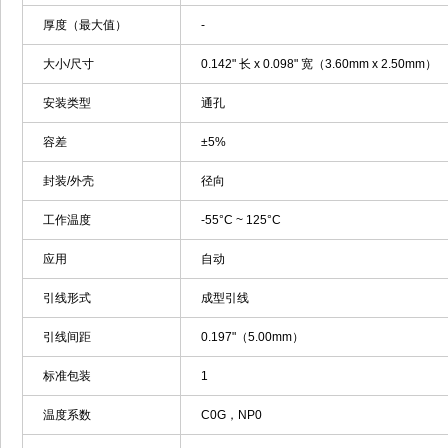
厚度（最大值）
-
大小/尺寸
0.142" 长 x 0.098" 宽（3.60mm x 2.50mm）
安装类型
通孔
容差
±5%
封装/外壳
径向
工作温度
-55°C ~ 125°C
应用
自动
引线形式
成型引线
引线间距
0.197"（5.00mm）
标准包装
1
温度系数
C0G，NP0