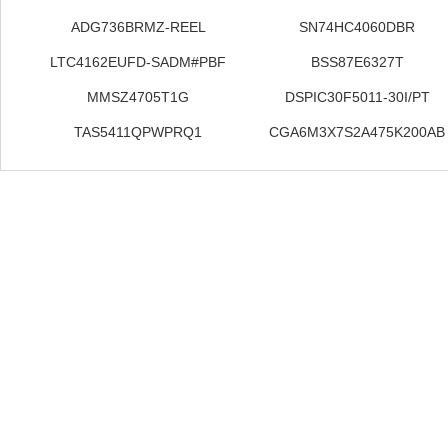
ADG736BRMZ-REEL
SN74HC4060DBR
LTC4162EUFD-SADM#PBF
BSS87E6327T
MMSZ4705T1G
DSPIC30F5011-30I/PT
TAS5411QPWPRQ1
CGA6M3X7S2A475K200AB