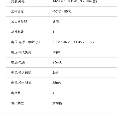
封装/外壳
14-SOIC（0.154"，3.90mm 宽）
工作温度
-40°C ~ 85°C
放大器类型
通用
标准包装
1
电压-电源，单/双 (±)
2.7 V ~ 36 V， ±1.35 V ~ 18 V
电压-输入失调
20µV
电流-电源
2.5mA
电流-输入偏置
2nA
电流-输出/通道
35mA
电路数
4
输出类型
满摆幅