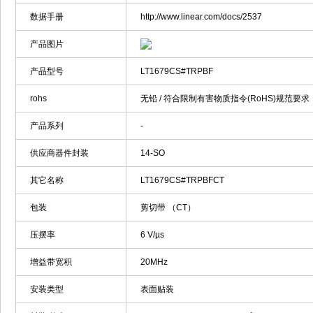
数据手册
http://www.linear.com/docs/2537
产品图片
产品型号
LT1679CS#TRPBF
rohs
无铅 / 符合限制有害物质指令(RoHS)规范要求
产品系列
-
供应商器件封装
14-SO
其它名称
LT1679CS#TRPBFCT
包装
剪切带 （CT）
压摆率
6 V/µs
增益带宽积
20MHz
安装类型
表面贴装