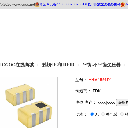
ICGOO在线商城
射频/IF 和 RFID
平衡-不平衡变压器
>
>
>
型号：
HHM1591D1
制造商：
TDK
库位|库存：
xxxx|xxxx
获取
要求：
无
整包装