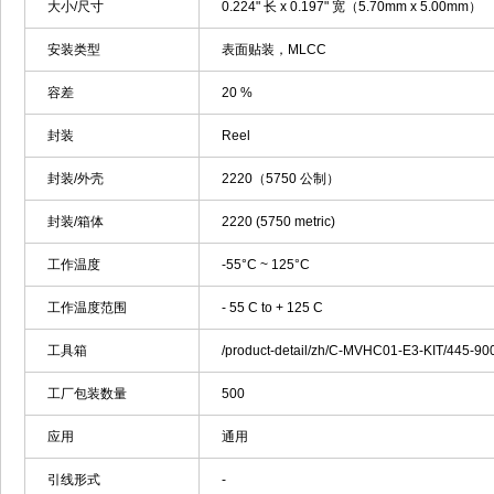
大小/尺寸
0.224" 长 x 0.197" 宽（5.70mm x 5.00mm）
安装类型
表面贴装，MLCC
容差
20 %
封装
Reel
封装/外壳
2220（5750 公制）
封装/箱体
2220 (5750 metric)
工作温度
-55°C ~ 125°C
工作温度范围
- 55 C to + 125 C
工具箱
/product-detail/zh/C-MVHC01-E3-KIT/445-9
工厂包装数量
500
应用
通用
引线形式
-