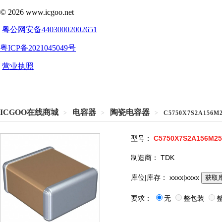
ICGOO在线商城
电容器
陶瓷电容器
>
>
>
C5750X7S2A156M
型号：
C5750X7S2A156M2
制造商：
TDK
库位|库存：
xxxx|xxxx
获取
要求：
无
整包装