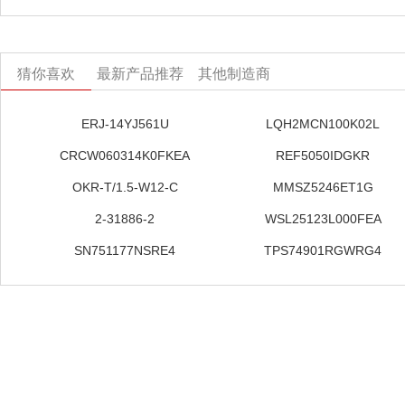
猜你喜欢
最新产品推荐
其他制造商
ERJ-14YJ561U
LQH2MCN100K02L
CRCW060314K0FKEA
REF5050IDGKR
OKR-T/1.5-W12-C
MMSZ5246ET1G
2-31886-2
WSL25123L000FEA
SN751177NSRE4
TPS74901RGWRG4