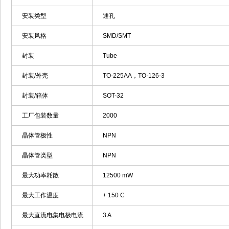
安装类型
通孔
安装风格
SMD/SMT
封装
Tube
封装/外壳
TO-225AA，TO-126-3
封装/箱体
SOT-32
工厂包装数量
2000
晶体管极性
NPN
晶体管类型
NPN
最大功率耗散
12500 mW
最大工作温度
+ 150 C
最大直流电集电极电流
3 A