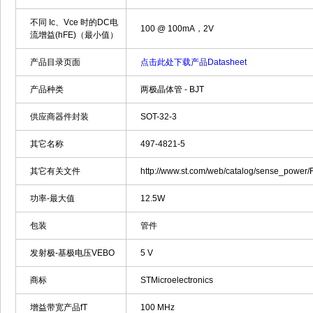
不同 Ic、Vce 时的DC电
100 @ 100mA，2V
流增益(hFE)（最小值）
产品目录页面
点击此处下载产品Datasheet
产品种类
两极晶体管 - BJT
供应商器件封装
SOT-32-3
其它名称
497-4821-5
其它有关文件
http://www.st.com/web/catalog/sense_powe
功率-最大值
12.5W
包装
管件
发射极-基极电压VEBO
5 V
商标
STMicroelectronics
增益带宽产品fT
100 MHz