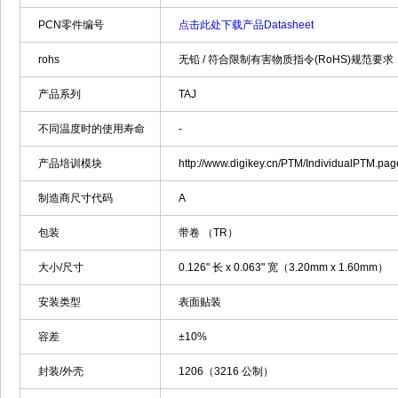
PCN零件编号
点击此处下载产品Datasheet
rohs
无铅 / 符合限制有害物质指令(RoHS)规范要求
产品系列
TAJ
不同温度时的使用寿命
-
产品培训模块
http://www.digikey.cn/PTM/IndividualPTM.p
制造商尺寸代码
A
包装
带卷 （TR）
大小/尺寸
0.126" 长 x 0.063" 宽（3.20mm x 1.60mm）
安装类型
表面贴装
容差
±10%
封装/外壳
1206（3216 公制）