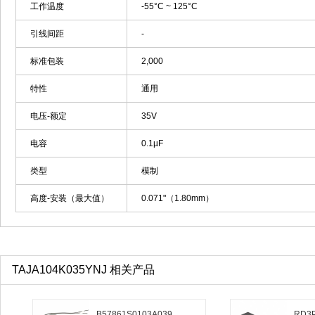
工作温度
-55°C ~ 125°C
引线间距
-
标准包装
2,000
特性
通用
电压-额定
35V
电容
0.1µF
类型
模制
高度-安装（最大值）
0.071"（1.80mm）
TAJA104K035YNJ 相关产品
B57861S0103A039
RD3