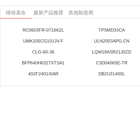
猜你喜欢
最新产品推荐
其他制造商
RC0603FR-0716K2L
TPSMD33CA
UMK105CG101JV-F
ULN2003APG,CN
CLG-60-36
LQW18ASR21J0ZD
BFP640H6327XTSA1
C3D04065E-TR
402F2401XIAR
DB2U31400L