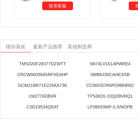
联系客服
猜你喜欢
最新产品推荐
其他制造商
TMS320F28377DZWTT
SN74LV161APWRE4
CRCW0603845RFKEAHP
SMB8J30CAHE3/5B
GCM21BR71E225KA73K
CC0603CRNPO9BNR82
LM2776DBVR
TPS3820-33QDBVRQ1
CSD19534Q5AT
LP38693MP-5.0/NOPB