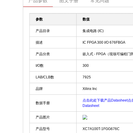
产品参数
图文手册
常见问题
参数
数值
产品目录
集成电路 (IC)
描述
IC FPGA 300 I/O 676FBGA
产品分类
嵌入式 - FPGA（现场可编程门
I/O数
300
LAB/CLB数
7925
品牌
Xilinx Inc
点击此处下载产品Datasheet
点击
数据手册
Datasheet
产品图片
产品型号
XC7A100T-1FGG676C