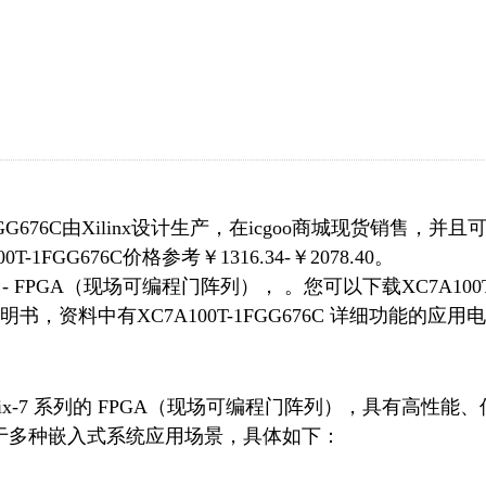
GG676C由Xilinx设计生产，在icgoo商城现货销售，并且
FGG676C价格参考￥1316.34-￥2078.40。
嵌入式 - FPGA（现场可编程门阵列）， 。您可以下载XC7A100T
说明书，资料中有XC7A100T-1FGG676C 详细功能的应用电
 是一款 Artix-7 系列的 FPGA（现场可编程门阵列），具有高性能
用于多种嵌入式系统应用场景，具体如下：
