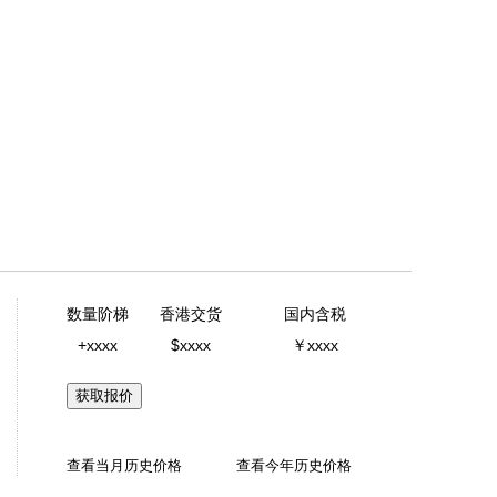
数量阶梯
香港交货
国内含税
+xxxx
$xxxx
￥xxxx
获取报价
查看当月历史价格
查看今年历史价格