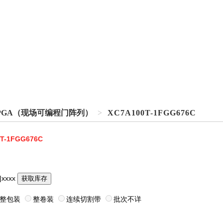
 FPGA（现场可编程门阵列）
>
XC7A100T-1FGG676C
T-1FGG676C
|xxxx
获取库存
整包装
整卷装
连续切割带
批次不详