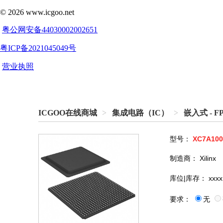
ICGOO在线商城
>
集成电路（IC）
>
嵌入式 -
型号：
XC7A100
制造商：
Xilinx
库位|库存：
xxxx
要求：
无