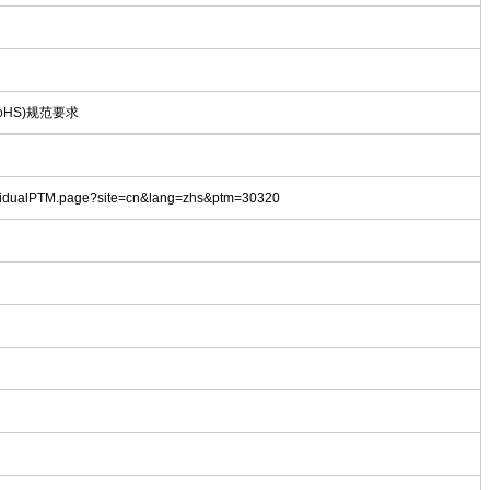
oHS)规范要求
dividualPTM.page?site=cn&lang=zhs&ptm=30320