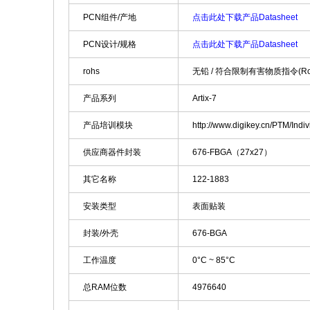
PCN组件/产地
点击此处下载产品Datasheet
PCN设计/规格
点击此处下载产品Datasheet
rohs
无铅 / 符合限制有害物质指令(R
产品系列
Artix-7
产品培训模块
http://www.digikey.cn/PTM/In
供应商器件封装
676-FBGA（27x27）
其它名称
122-1883
安装类型
表面贴装
封装/外壳
676-BGA
工作温度
0°C ~ 85°C
总RAM位数
4976640