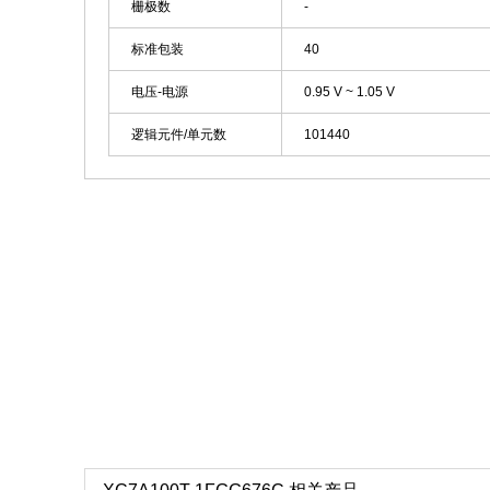
栅极数
-
标准包装
40
电压-电源
0.95 V ~ 1.05 V
逻辑元件/单元数
101440