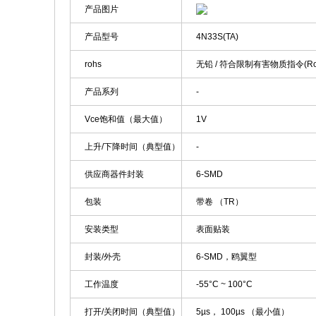
产品图片
产品型号
4N33S(TA)
rohs
无铅 / 符合限制有害物质指令(R
产品系列
-
Vce饱和值（最大值）
1V
上升/下降时间（典型值）
-
供应商器件封装
6-SMD
包装
带卷 （TR）
安装类型
表面贴装
封装/外壳
6-SMD，鸥翼型
工作温度
-55°C ~ 100°C
打开/关闭时间（典型值）
5µs， 100µs （最小值）