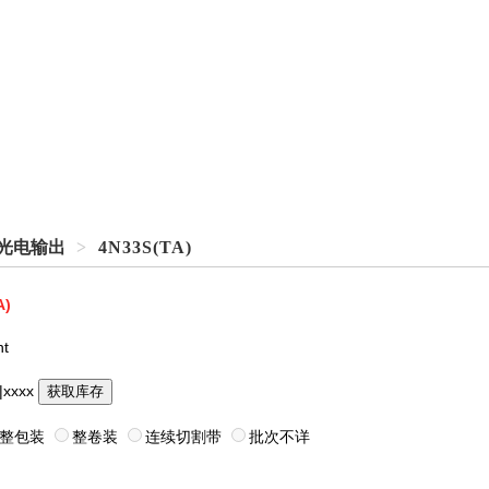
，光电输出
>
4N33S(TA)
A)
ht
|xxxx
获取库存
整包装
整卷装
连续切割带
批次不详