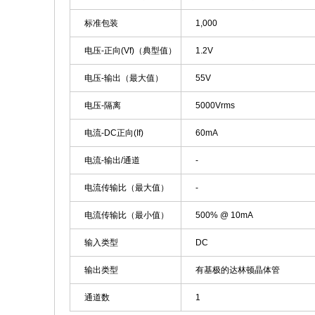
标准包装
1,000
电压-正向(Vf)（典型值）
1.2V
电压-输出（最大值）
55V
电压-隔离
5000Vrms
电流-DC正向(If)
60mA
电流-输出/通道
-
电流传输比（最大值）
-
电流传输比（最小值）
500% @ 10mA
输入类型
DC
输出类型
有基极的达林顿晶体管
通道数
1