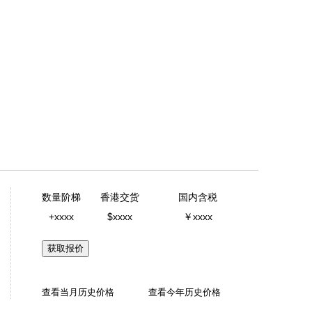
数量阶梯
香港交货
国内含税
+xxxx
$xxxx
￥xxxx
获取报价
查看当月历史价格
查看今年历史价格