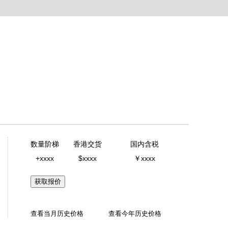
数量阶梯
香港交货
国内含税
+xxxx
$xxxx
￥xxxx
获取报价
查看当月历史价格
查看今年历史价格