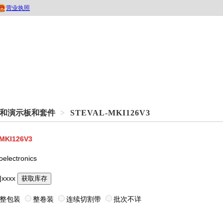
和演示板和套件
>
STEVAL-MKI126V3
MKI126V3
oelectronics
|xxxx
获取库存
整包装
整卷装
连续切割带
批次不详