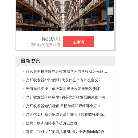
样品试用
去申请
万种样品免费试用
最新资讯
什么是单模单纤光纤收发器？它与单模双纤光纤收发器有何不同?
光纤收发器6个指示灯代表什么？有什么含义?
光电元件实操：单纤双向光纤收发器安装步骤
光纤收发器价格多少?购买光纤收发器的注意事项
光纤收发器知识讲解:单模单纤和双纤哪个好？
晶圆代工厂商为争取更多产能 4月起将调升驱动IC代工报价
法媒：欧洲期待电子芯片业之春
官宣！“1+1＞2”美国批准SK海力士收购Intel闪存