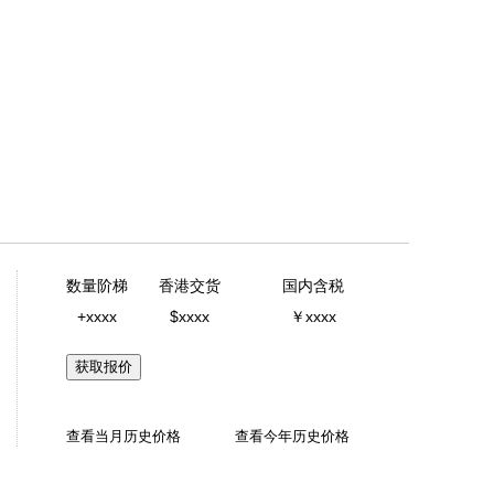
数量阶梯
香港交货
国内含税
+xxxx
$xxxx
￥xxxx
获取报价
查看当月历史价格
查看今年历史价格