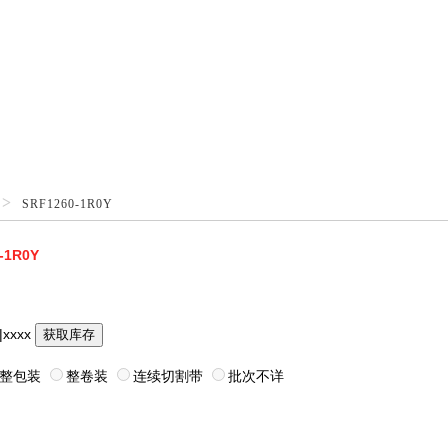
>
SRF1260-1R0Y
-1R0Y
|xxxx
获取库存
整包装
整卷装
连续切割带
批次不详