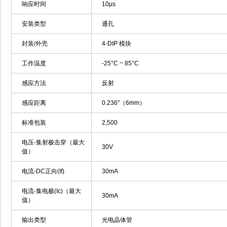
响应时间
10µs
安装类型
通孔
封装/外壳
4-DIP 模块
工作温度
-25°C ~ 85°C
感应方法
反射
感应距离
0.236"（6mm）
标准包装
2,500
电压-集射极击穿（最大
30V
值）
电流-DC正向(If)
30mA
电流-集电极(Ic)（最大
30mA
值）
输出类型
光电晶体管