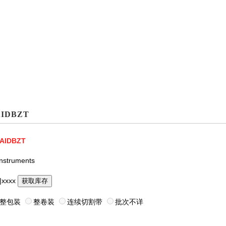
AIDBZT
AIDBZT
Instruments
|xxxx
获取库存
整包装
整卷装
连续切割带
批次不详