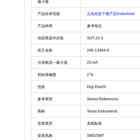
最小值
产品目录页面
点击此处下载产品Datasheet
产品种类
参考电压
供应商器件封装
SOT-23-3
其它名称
296-13484-6
分流电流—最大值
25 mA
初始准确度
2 %
包装
Digi-Reel®
参考类型
Series References
商标
Texas Instruments
安装类型
表面贴装
安装风格
SMD/SMT