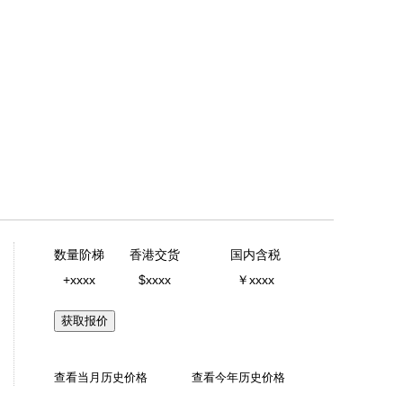
数量阶梯
香港交货
国内含税
+xxxx
$xxxx
￥xxxx
获取报价
查看当月历史价格
查看今年历史价格