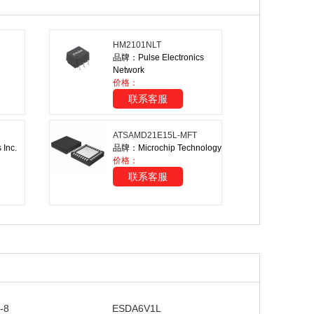
HM2101NLT
品牌：Pulse Electronics
Network
价格：
联系客服
ATSAMD21E15L-MFT
Inc.
品牌：Microchip Technology
价格：
联系客服
-8
ESDA6V1L