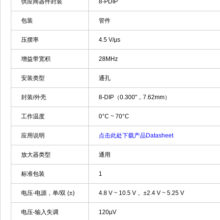
供应商器件封装
8-PDIP
包装
管件
压摆率
4.5 V/µs
增益带宽积
28MHz
安装类型
通孔
封装/外壳
8-DIP（0.300"，7.62mm）
工作温度
0°C ~ 70°C
应用说明
点击此处下载产品Datasheet
放大器类型
通用
标准包装
1
电压-电源，单/双 (±)
4.8 V ~ 10.5 V， ±2.4 V ~ 5.25 V
电压-输入失调
120µV