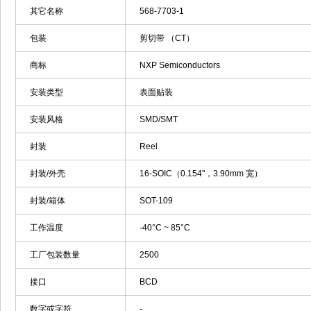
其它名称
568-7703-1
包装
剪切带 （CT）
商标
NXP Semiconductors
安装类型
表面贴装
安装风格
SMD/SMT
封装
Reel
封装/外壳
16-SOIC（0.154"，3.90mm 宽）
封装/箱体
SOT-109
工作温度
-40°C ~ 85°C
工厂包装数量
2500
接口
BCD
数字或字符
-